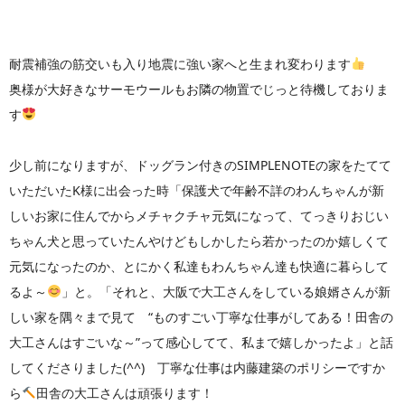
耐震補強の筋交いも入り地震に強い家へと生まれ変わります
奥様が大好きなサーモウールもお隣の物置でじっと待機しておりま
す
少し前になりますが、ドッグラン付きのSIMPLENOTEの家をたてて
いただいたK様に出会った時「保護犬で年齢不詳のわんちゃんが新
しいお家に住んでからメチャクチャ元気になって、てっきりおじい
ちゃん犬と思っていたんやけどもしかしたら若かったのか嬉しくて
元気になったのか、とにかく私達もわんちゃん達も快適に暮らして
るよ～
」と。「それと、大阪で大工さんをしている娘婿さんが新
しい家を隅々まで見て “ものすごい丁寧な仕事がしてある！田舎の
大工さんはすごいな～”って感心してて、私まで嬉しかったよ」と話
してくださりました(^^) 丁寧な仕事は内藤建築のポリシーですか
ら
田舎の大工さんは頑張ります！