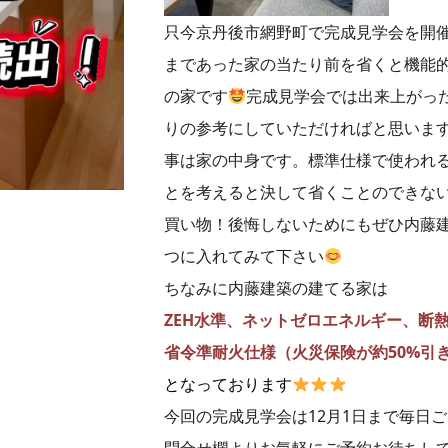
只今京丹後市網野町で完成見学会を開催中の
まであった家の当たり前を省くと機能
の家です
完成見学会では出来上がっ
りの参考にしていただければと思いま
事は家の中身です。標準仕様で使われ
とを考えると決して省くことのできな
買い物！後悔しないためにもぜひ内藤
つに入れてみて下さい
ちなみに内藤建築の建てる家は
ZEH水準、ネットゼロエネルギー、断熱
省令準耐火仕様（火災保険が約50%引
となっております
今回の完成見学会は12月1日まで毎日