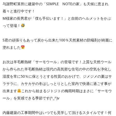
与謝野町算所に建築中の「SIMPLE NOTEの家」も天候に恵まれ
着々と進行中です！
M様家の長男君が「僕も手伝います！」と自前のヘルメットをかぶ
って登場！
S君の頑張りもあって炭から出来た100％天然素材の防蟻剤が綺麗に
塗れました
お次は羊毛断熱材「サーモウール」の登場です！上質な天然ウール
から作られた羊毛断熱材は現代の高気密な住宅の中の空気を浄化し
湿度を常に50％に保とうとする性質のおかげで、ジメジメの夏はサ
ラサラに、カサカサの冬はしっとりとした室内で快適に過ごす事が
出来ます
これから始まるジトジトの梅雨時期はまさに「サーモウ
ール」を実感できる季節です(^_^)v
内藤建築の工事期間中はいつでも見学して頂けるスタイルです！何