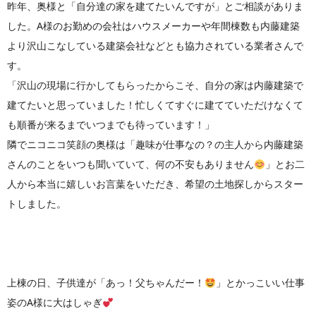
昨年、奥様と「自分達の家を建てたいんですが」とご相談がありま
した。A様のお勤めの会社はハウスメーカーや年間棟数も内藤建築
より沢山こなしている建築会社などとも協力されている業者さんで
す。
「沢山の現場に行かしてもらったからこそ、自分の家は内藤建築で
建てたいと思っていました！忙しくてすぐに建てていただけなくて
も順番が来るまでいつまでも待っています！」
隣でニコニコ笑顔の奥様は「趣味が仕事なの？の主人から内藤建築
さんのことをいつも聞いていて、何の不安もありません
」とお二
人から本当に嬉しいお言葉をいただき、希望の土地探しからスター
トしました。
上棟の日、子供達が「あっ！父ちゃんだー！
」とかっこいい仕事
姿のA様に大はしゃぎ